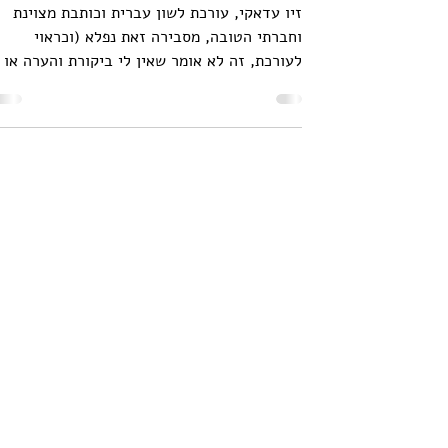
יחד)?
זיו עדאקי, עורכת לשון עברית וכותבת מצוינת
וחברתי הטובה, מסבירה זאת נפלא (וכראוי
לעורכת, זה לא אומר שאין לי ביקורת והערה או
שתיים). כתיבה...